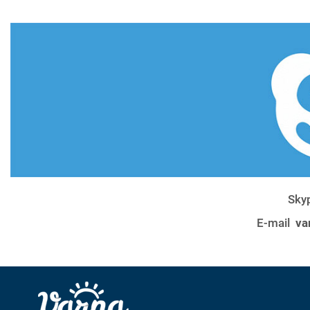
Sky
E-mail
va