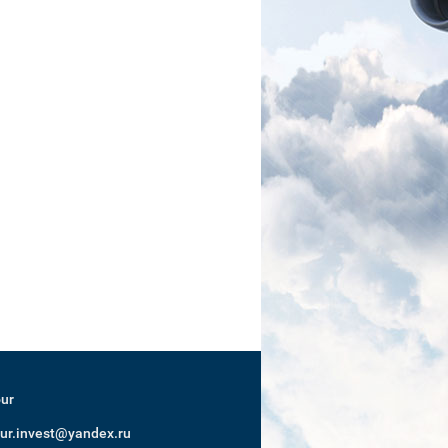
our
our.invest@yandex.ru