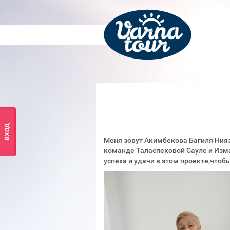
ВХОД
Меня зовут Акимбекова Багиля Нияз
команде Таласпековой Сауле и Изм
успеха и удачи 