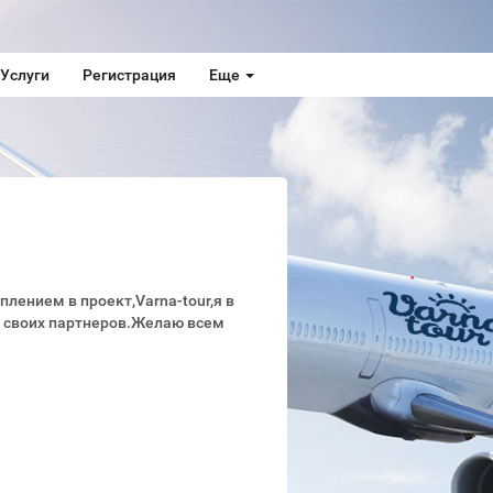
Услуги
Регистрация
Еще
лением в проект,Varna-tour,я в
а своих партнеров.Желаю всем
ты сбылись!!!