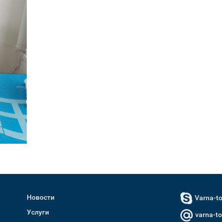
Новости
Varna-t
Услуги
varna-t